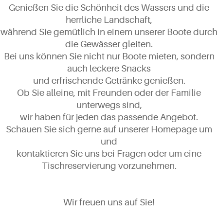
Genießen Sie die Schönheit des Wassers und die
EIN PLATZ AUS EINER ANDEREN ZEIT
herrliche Landschaft,
während Sie gemütlich in einem unserer Boote durch
die Gewässer gleiten.
Bei uns können Sie nicht nur Boote mieten, sondern
auch leckere Snacks
und erfrischende Getränke genießen.
Ob Sie alleine, mit Freunden oder der Familie
unterwegs sind,
wir haben für jeden das passende Angebot.
Livestyle
Schauen Sie sich gerne auf unserer Homepage um
und
kontaktieren Sie uns bei Fragen oder um eine
LEBEN
Tischreservierung vorzunehmen.
WIR FEIERN FESTE WIE SIE FALLEN
Wir freuen uns auf Sie!